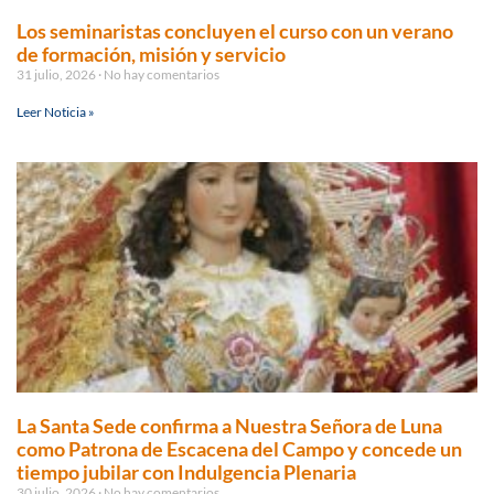
Los seminaristas concluyen el curso con un verano
de formación, misión y servicio
31 julio, 2026
No hay comentarios
Leer Noticia »
La Santa Sede confirma a Nuestra Señora de Luna
como Patrona de Escacena del Campo y concede un
tiempo jubilar con Indulgencia Plenaria
30 julio, 2026
No hay comentarios