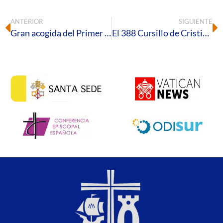
ANTERIOR
SIGUIENTE
Gran acogida del Primer Encuentro Diocesano de niños y niñas que recibirán este año la Primera Comunión
El 388 Cursillo de Cristiandad reúne en Huelva a 25 participantes en un fin de semana de encuentro con el Señor