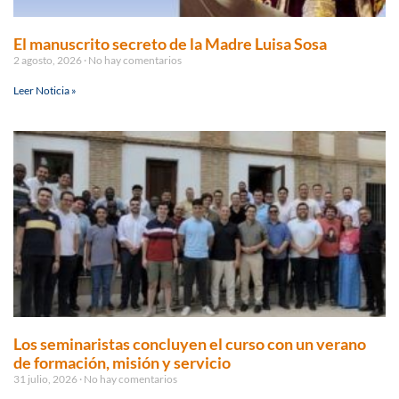
El manuscrito secreto de la Madre Luisa Sosa
2 agosto, 2026
No hay comentarios
Leer Noticia »
Los seminaristas concluyen el curso con un verano
de formación, misión y servicio
31 julio, 2026
No hay comentarios