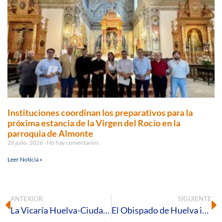
Instituciones coordinan los preparativos para la
próxima estancia de la Virgen del Rocío en la
parroquia de Almonte
28 julio, 2026
No hay comentarios
Leer Noticia »
ANTERIOR
SIGUIENTE
La Vicaría Huelva-Ciudad inicia un proceso de animación pastoral en clave sinodal
El Obispado de Huelva impulsa la conservación del patrimonio parroquial en Beas y Cumbres Mayores