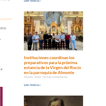
Leer Noticia »
ntro
y
a
Instituciones coordinan los
preparativos para la próxima
estancia de la Virgen del Rocío
 a
en la parroquia de Almonte
28 julio, 2026
No hay comentarios
Leer Noticia »