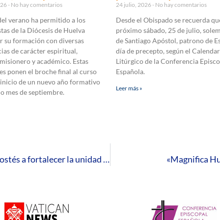
2026
No hay comentarios
24 julio, 2026
No hay comentarios
 del verano ha permitido a los
Desde el Obispado se recuerda que
tas de la Diócesis de Huelva
próximo sábado, 25 de julio, sole
r su formación con diversas
de Santiago Apóstol, patrono de E
ias de carácter espiritual,
día de precepto, según el Calendar
 misionero y académico. Estas
Litúrgico de la Conferencia Episco
es ponen el broche final al curso
Española.
 inicio de un nuevo año formativo
Leer más »
mo mes de septiembre.
Mons. Santiago Gómez Sierra llama en Pentecostés a fortalecer la unidad y la convivencia desde el espíritu del Rocío
«Magnifica Hu