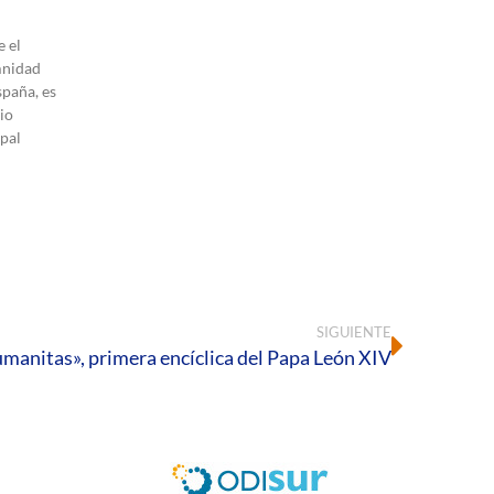
 el
mnidad
spaña, es
io
pal
SIGUIENTE
manitas», primera encíclica del Papa León XIV