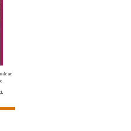
tunidad
o.
d.