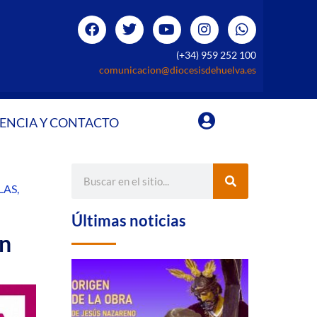
(+34) 959 252 100
comunicacion@diocesisdehuelva.es
ENCIA Y CONTACTO
LAS
,
Últimas noticias
on