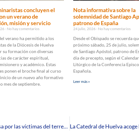
inaristas concluyen el
Nota informativa sobre la
on un verano de
solemnidad de Santiago Ap
ón, misión y servicio
patrono de España
2026
No hay comentarios
24 julio, 2026
No hay comentarios
 del verano ha permitido a los
Desde el Obispado se recuerda que
tas de la Diócesis de Huelva
próximo sábado, 25 de julio, sole
r su formación con diversas
de Santiago Apóstol, patrono de E
ias de carácter espiritual,
día de precepto, según el Calendar
 misionero y académico. Estas
Litúrgico de la Conferencia Episco
es ponen el broche final al curso
Española.
 inicio de un nuevo año formativo
Leer más »
mo mes de septiembre.
La Diócesis de Huelva celebrará una Santa Misa por las víctimas del terremoto en Venezuela