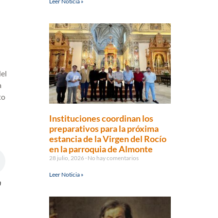
Leer Noticia »
del
a
to
Instituciones coordinan los
preparativos para la próxima
estancia de la Virgen del Rocío
en la parroquia de Almonte
28 julio, 2026
No hay comentarios
Leer Noticia »
n