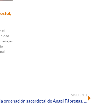
óstol,
 el
mnidad
spaña, es
io
pal
SIGUIENTE
La Catedral de Huelva acoge la ordenación sacerdotal de Ángel Fábregas, Manuel Higueras y Marcelo Andrés Zeballos