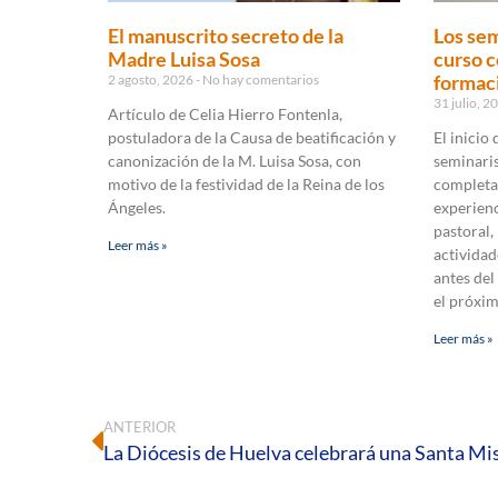
El manuscrito secreto de la
Los sem
Madre Luisa Sosa
curso c
formaci
2 agosto, 2026
No hay comentarios
31 julio, 
Artículo de Celia Hierro Fontenla,
postuladora de la Causa de beatificación y
El inicio
canonización de la M. Luisa Sosa, con
seminaris
motivo de la festividad de la Reina de los
completa
Ángeles.
experienc
pastoral,
Leer más »
actividad
antes del
el próxi
Leer más »
ANTERIOR