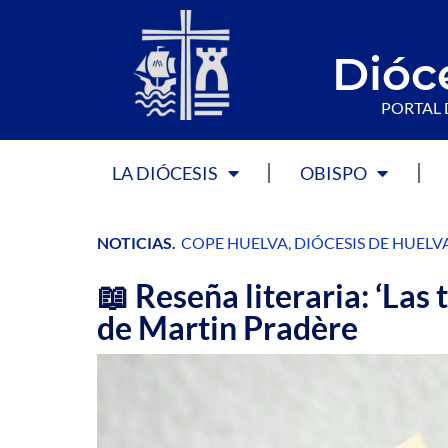
Dióc
PORTAL 
LA DIÓCESIS
OBISPO
NOTICIAS
.
COPE HUELVA
,
DIÓCESIS DE HUELV
📖 Reseña literaria: ‘Las
de Martin Pradère