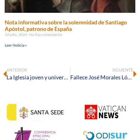
Nota informativa sobre la solemnidad de Santiago
Apóstol, patrono de España
24 julio, 2026
No hay comentarios
Leer Noticia »
ANTERIOR
SIGUIENTE
La Iglesia joven y universitaria de Huelva participa en los encuentros del Papa León XIV en Madrid
Fallece José Morales López, canónigo emérito de la Catedral de Huelva