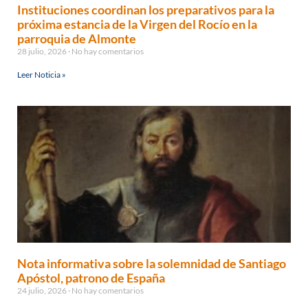
Instituciones coordinan los preparativos para la
próxima estancia de la Virgen del Rocío en la
parroquia de Almonte
28 julio, 2026
No hay comentarios
Leer Noticia »
Nota informativa sobre la solemnidad de Santiago
Apóstol, patrono de España
24 julio, 2026
No hay comentarios