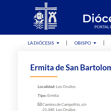
Dióc
PORTAL 
LA DIÓCESIS
OBISPO
Ermita de San Bartolom
Localidad:
Los Orullos
Tipo:
Ermita
Camino de Campofrío, s/n
21.340
Los Orullos