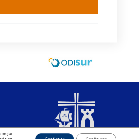
a mejor
ando en
Continuar
Configurar