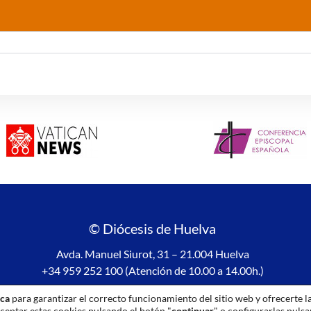
© Diócesis de Huelva
Avda. Manuel Siurot, 31 – 21.004 Huelva
+34 959 252 100 (Atención de 10.00 a 14.00h.)
Aviso legal
|
Política de privacidad
|
Política de Cookies
ica
para garantizar el correcto funcionamiento del sitio web y ofrecerte l
ceptar estas cookies pulsando el botón "
continuar
" o configurarlas puls