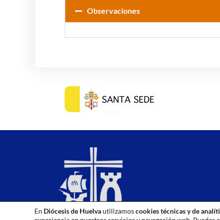
Observaciones
En
Diócesis de Huelva
utilizamos
cookies técnicas y de analít
experiencia en nuestros servicios y navegación web. Puedes a