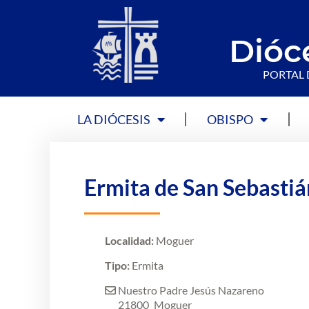
Dióc
PORTAL 
LA DIÓCESIS
OBISPO
Ermita de San Sebastiá
Localidad:
Moguer
Tipo:
Ermita
Nuestro Padre Jesús Nazareno
21800
Moguer