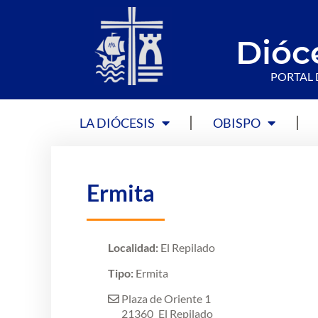
Dióc
PORTAL 
LA DIÓCESIS
OBISPO
Ermita
Localidad:
El Repilado
Tipo:
Ermita
Plaza de Oriente 1
21360
El Repilado