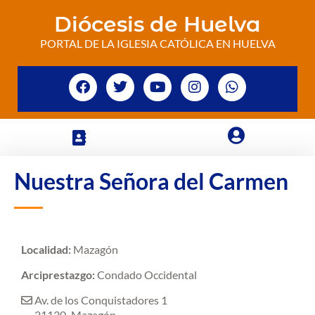
Diócesis de Huelva
PORTAL DE LA IGLESIA CATÓLICA EN HUELVA
Nuestra Señora del Carmen
Localidad:
Mazagón
Arciprestazgo:
Condado Occidental
Av. de los Conquistadores 1
21130
Mazagón