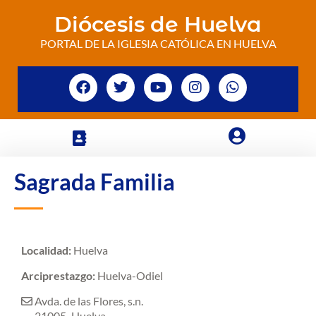
Diócesis de Huelva
PORTAL DE LA IGLESIA CATÓLICA EN HUELVA
Sagrada Familia
Localidad:
Huelva
Arciprestazgo:
Huelva-Odiel
Avda. de las Flores, s.n.
21005
Huelva