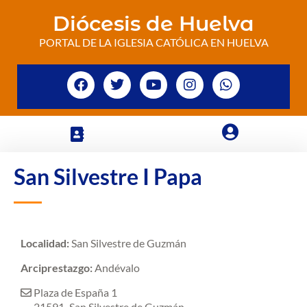
Diócesis de Huelva
PORTAL DE LA IGLESIA CATÓLICA EN HUELVA
San Silvestre I Papa
Localidad:
San Silvestre de Guzmán
Arciprestazgo:
Andévalo
Plaza de España 1
21591
San Silvestre de Guzmán