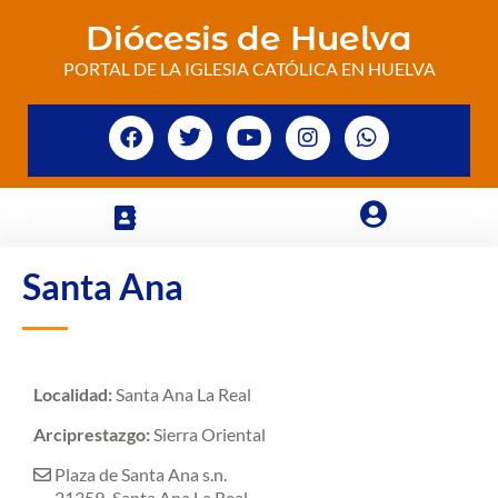
Diócesis de Huelva
PORTAL DE LA IGLESIA CATÓLICA EN HUELVA
Santa Ana
Localidad:
Santa Ana La Real
Arciprestazgo:
Sierra Oriental
Plaza de Santa Ana s.n.
21359
Santa Ana La Real