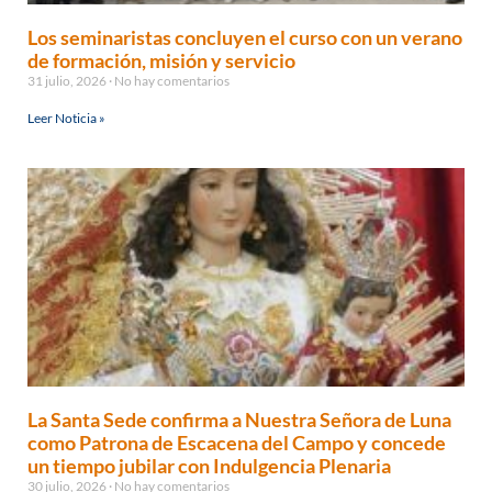
Los seminaristas concluyen el curso con un verano
de formación, misión y servicio
31 julio, 2026
No hay comentarios
Leer Noticia »
La Santa Sede confirma a Nuestra Señora de Luna
como Patrona de Escacena del Campo y concede
un tiempo jubilar con Indulgencia Plenaria
30 julio, 2026
No hay comentarios