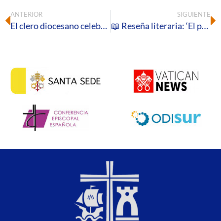
ANTERIOR
SIGUIENTE
El clero diocesano celebra su retiro de Cuaresma en el Seminario de Huelva
📖 Reseña literaria: ‘El pozo de la promesa′, de Raúl M. Mir