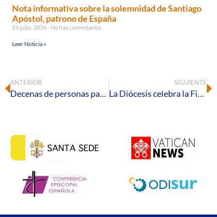
Nota informativa sobre la solemnidad de Santiago
Apóstol, patrono de España
24 julio, 2026
No hay comentarios
Leer Noticia »
ANTERIOR
SIGUIENTE
Decenas de personas participan en un nuevo Círculo de Silencio para visibilizar la realidad de los asentamientos
La Diócesis celebra la Fiesta de Jesucristo Sumo y Eterno Sacerdote junto a las Hermanas Oblatas