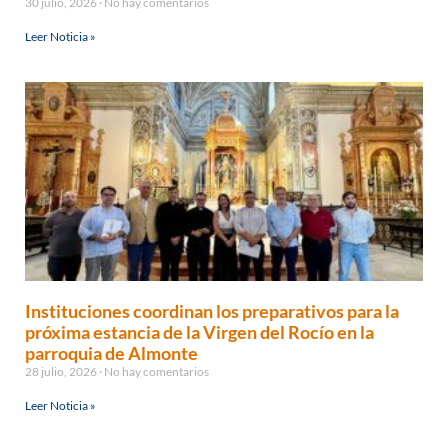
30 julio, 2026
No hay comentarios
Leer Noticia »
Instituciones coordinan los preparativos para la
próxima estancia de la Virgen del Rocío en la
parroquia de Almonte
28 julio, 2026
No hay comentarios
Leer Noticia »