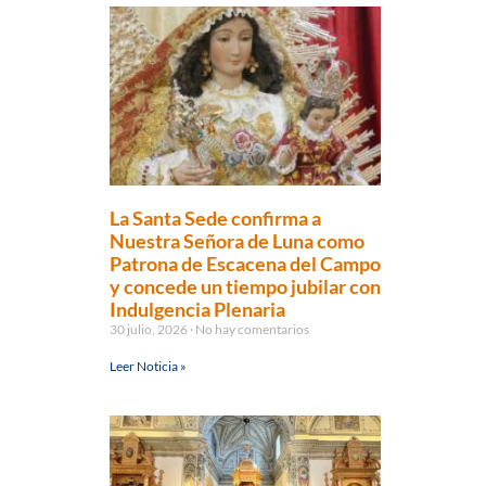
La Santa Sede confirma a
Nuestra Señora de Luna como
Patrona de Escacena del Campo
y concede un tiempo jubilar con
Indulgencia Plenaria
30 julio, 2026
No hay comentarios
Leer Noticia »