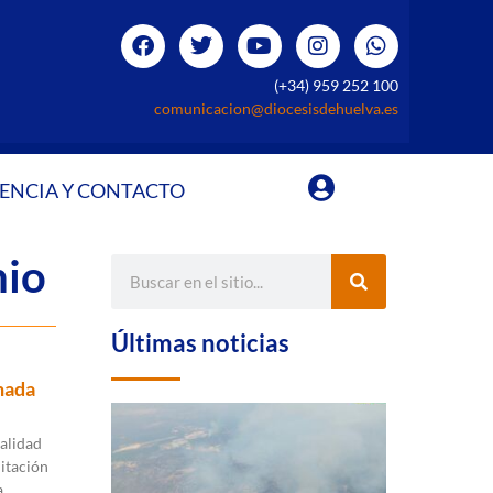
(+34) 959 252 100
comunicacion@diocesisdehuelva.es
ENCIA Y CONTACTO
nio
Últimas noticias
anada
alidad
litación
a