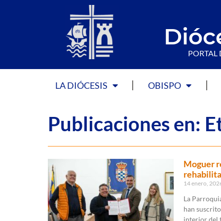
Dióc
PORTAL 
LA DIÓCESIS
OBISPO
Publicaciones en: E
Moguer re
rehabilit
14 enero, 20
La Parroqui
han suscrito
interior del