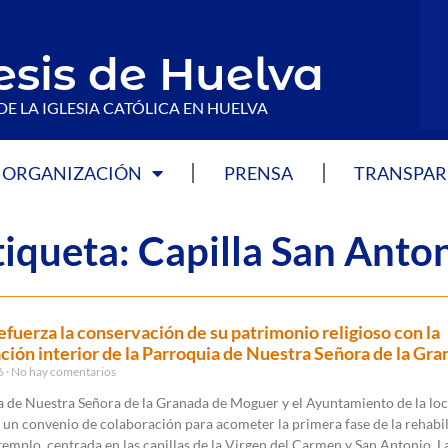
esis de Huelva
DE LA IGLESIA CATÓLICA EN HUELVA
ORGANIZACIÓN
PRENSA
TRANSPAR
tiqueta: Capilla San Anto
fuerza la conservación de su patrimonio religioso con la
ación interior de la Parroquia de Nuestra Señora de la Gr
26
No hay comentarios
a de Nuestra Señora de la Granada de Moguer y el Ayuntamiento de la loc
 un convenio de colaboración para acometer la primera fase de la rehabi
 templo, centrada en las capillas de la Virgen del Carmen y San Antonio. L