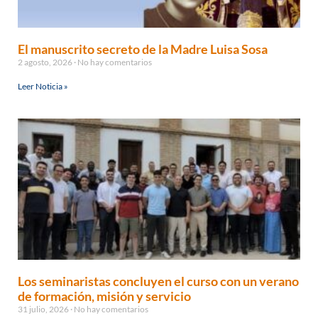
El manuscrito secreto de la Madre Luisa Sosa
2 agosto, 2026
No hay comentarios
Leer Noticia »
Los seminaristas concluyen el curso con un verano
de formación, misión y servicio
31 julio, 2026
No hay comentarios