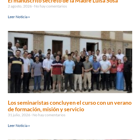
El manuscrito secreto de la Madre Luisa Sosa
2 agosto, 2026
No hay comentarios
Leer Noticia »
Los seminaristas concluyen el curso con un verano
de formación, misión y servicio
31 julio, 2026
No hay comentarios
Leer Noticia »