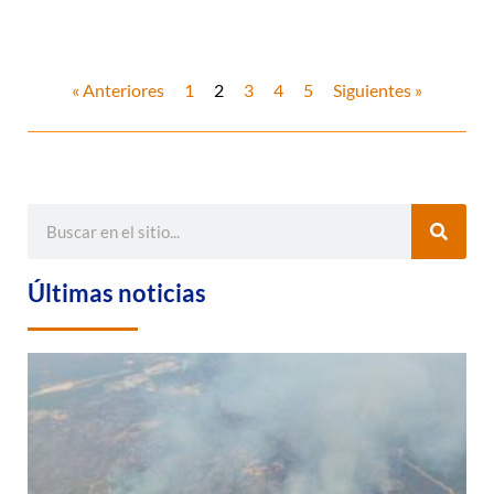
« Anteriores
1
2
3
4
5
Siguientes »
Últimas noticias