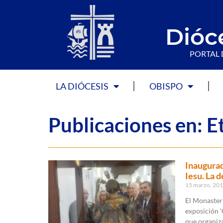
Dióc
PORTAL 
LA DIÓCESIS
OBISPO
Publicaciones en: E
Inaugurad
Iesu. La 
15 marzo, 20
El Monaster
exposición ‘
que organiz