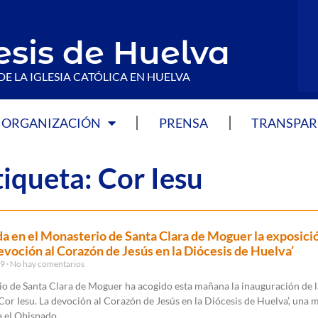
esis de Huelva
DE LA IGLESIA CATÓLICA EN HUELVA
ORGANIZACIÓN
PRENSA
TRANSPAR
tiqueta: Cor Iesu
a en el Monasterio de Santa Clara de Moguer la exposici
devoción al Corazón de Jesús en la Diócesis de Huelva’
19
No hay comentarios
io de Santa Clara de Moguer ha acogido esta mañana la inauguración de l
Cor Iesu. La devoción al Corazón de Jesús en la Diócesis de Huelva’, una 
a el Obispado