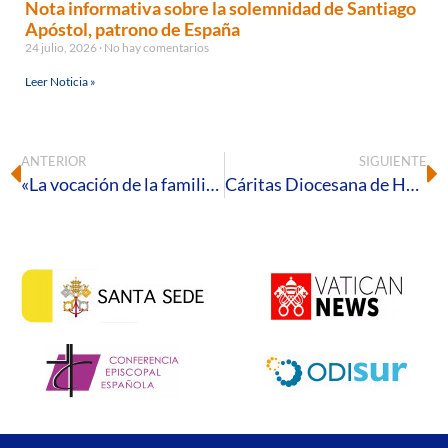
Nota informativa sobre la solemnidad de Santiago
Apóstol, patrono de España
24 julio, 2026
No hay comentarios
Leer Noticia »
ANTERIOR
SIGUIENTE
«La vocación de la familia», tercer video del Papa para el Año de la Familia Amoris Laetitia
Cáritas Diocesana de Huelva presenta su Memoria 2020, un año en el que la caridad nunca cerró