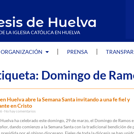
esis de Huelva
DE LA IGLESIA CATÓLICA EN HUELVA
ORGANIZACIÓN
PRENSA
TRANSPAR
Etiqueta: Domingo de Ram
a en Huelva abre la Semana Santa invitando a una fe fiel y
nte en Cristo
26
No hay comentarios
en Huelva ha celebrado este domingo, 29 de marzo, el Domingo de Ramos e
eñor, dando comienzo a la Semana Santa con la tradicional bendición de 
a presidida por el obispo diocesano. Fieles de toda la diócesis se han unido