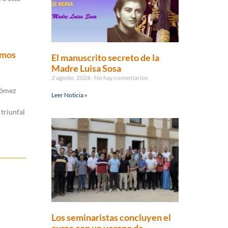
amos
El manuscrito secreto de la
Madre Luisa Sosa
2 agosto, 2026
No hay comentarios
Gómez
Leer Noticia »
triunfal
Los seminaristas concluyen el