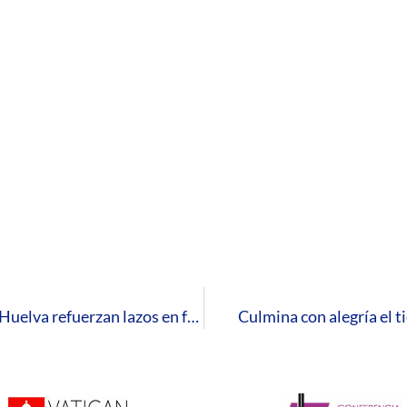
La Fundación Atlantic Copper y la Diócesis de Huelva refuerzan lazos en favor del compromiso social y el desarrollo de la provincia
Culmina con alegría el t