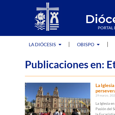
Dióc
PORTAL 
LA DIÓCESIS
OBISPO
Publicaciones en: 
La Iglesi
persevera
29 marzo, 20
La Iglesia 
Pasión del S
la Eucaristí