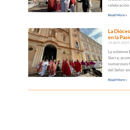
celebración 
Read More »
La Dióces
en la Pas
14 abril, 2025
La solemne 
Sierra, aco
numerosos fi
del Señor en
Read More »