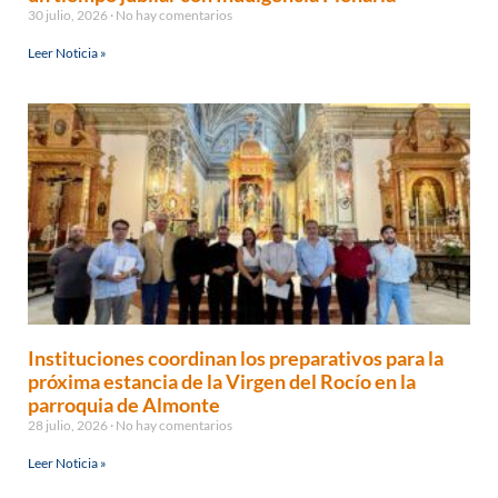
30 julio, 2026
No hay comentarios
Leer Noticia »
Instituciones coordinan los preparativos para la
próxima estancia de la Virgen del Rocío en la
parroquia de Almonte
28 julio, 2026
No hay comentarios
Leer Noticia »