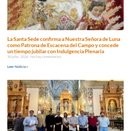
La Santa Sede confirma a Nuestra Señora de Luna
como Patrona de Escacena del Campo y concede
un tiempo jubilar con Indulgencia Plenaria
30 julio, 2026
No hay comentarios
Leer Noticia »