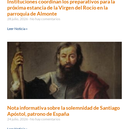
Instituciones coordinan los preparativos para la
próxima estancia de la Virgen del Rocío en la
parroquia de Almonte
28 julio, 2026
No hay comentarios
Leer Noticia »
Nota informativa sobre la solemnidad de Santiago
Apóstol, patrono de España
24 julio, 2026
No hay comentarios
Leer Noticia »