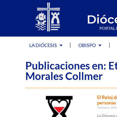
Dióc
PORTAL 
LA DIÓCESIS
OBISPO
Publicaciones en: E
Morales Collmer
El Reloj 
personas
12 enero, 20
La Diócesis 