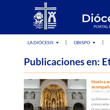
Dióc
PORTAL 
LA DIÓCESIS
OBISPO
Publicaciones en: E
Huelva ac
acompaña
13 febrero, 2
La Diócesis 
convocadas 
El encuentro