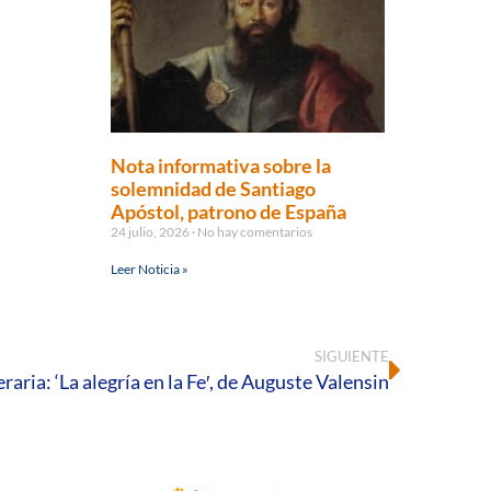
Nota informativa sobre la
solemnidad de Santiago
Apóstol, patrono de España
24 julio, 2026
No hay comentarios
Leer Noticia »
SIGUIENTE
raria: ‘La alegría en la Fe′, de Auguste Valensin