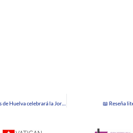
El corazón del Mes del Matrimonio: la Diócesis de Huelva celebrará la Jornada Diocesana del Matrimonio el 14 de febrero
📖 Reseña lite