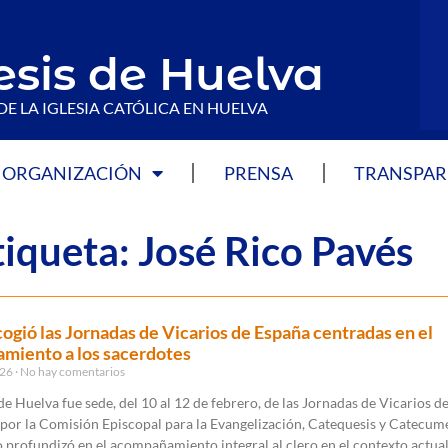
esis de Huelva
DE LA IGLESIA CATÓLICA EN HUELVA
ORGANIZACIÓN
PRENSA
TRANSPAR
tiqueta: José Rico Pavés
ogió las Jornadas de Vicarios de España centradas en el
miento a los sacerdotes
026
No hay comentarios
de Huelva fue sede, del 10 al 12 de febrero, de las Jornadas de Vicarios d
por la Comisión Episcopal para la Evangelización, Catequesis y Catecum
 profundizó en el acompañamiento integral al clero en el contexto actua