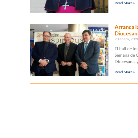
Read More »
Arranca l
Diocesan
20 enero, 20
El hall de l
Semana de Ci
Diocesana, 
Read More »