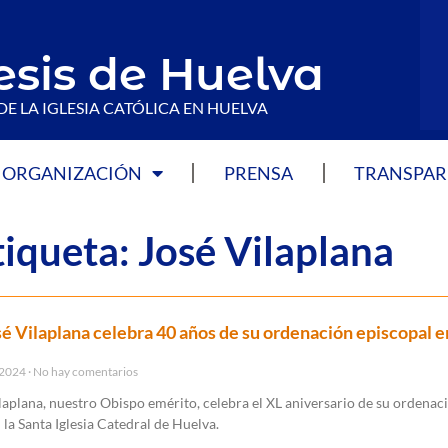
esis de Huelva
DE LA IGLESIA CATÓLICA EN HUELVA
ORGANIZACIÓN
PRENSA
TRANSPAR
tiqueta: José Vilaplana
é Vilaplana celebra 40 años de su ordenación episcopal e
 2024
No hay comentarios
aplana, nuestro Obispo emérito, celebra el XL aniversario de su ordenac
 la Santa Iglesia Catedral de Huelva.