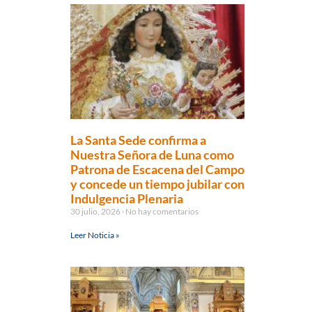
La Santa Sede confirma a
Nuestra Señora de Luna como
Patrona de Escacena del Campo
y concede un tiempo jubilar con
Indulgencia Plenaria
30 julio, 2026
No hay comentarios
Leer Noticia »