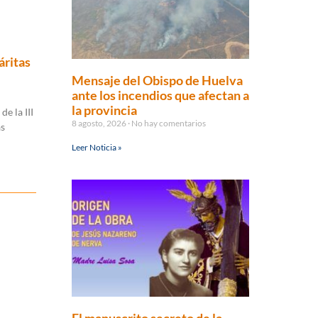
áritas
Mensaje del Obispo de Huelva
ante los incendios que afectan a
la provincia
e la III
8 agosto, 2026
No hay comentarios
as
Leer Noticia »