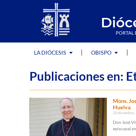
Dióc
PORTAL 
LA DIÓCESIS
OBISPO
Publicaciones en: E
Mons. Jos
Huelva
23 diciembre,
Don José Vil
episcopal en