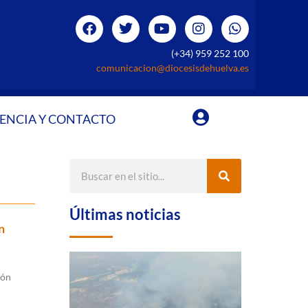
(+34) 959 252 100
comunicacion@diocesisdehuelva.es
ENCIA Y CONTACTO
Últimas noticias
n
ión