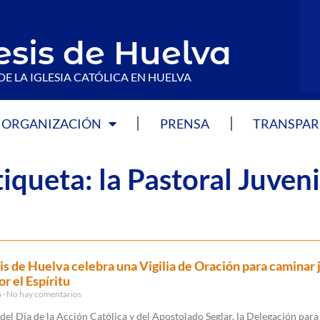
esis de Huelva
DE LA IGLESIA CATÓLICA EN HUELVA
ORGANIZACIÓN
PRENSA
TRANSPAR
iqueta: la Pastoral Juveni
is de Huelva celebra una Vigilia de Oración para caminar 
r el Espíritu
6
No hay comentarios
el Día de la Acción Católica y del Apostolado Seglar, la Delegación para 