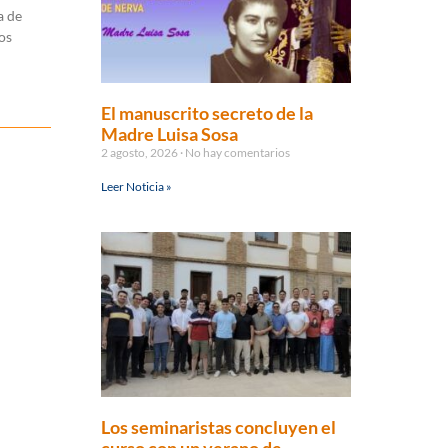
a de
os
El manuscrito secreto de la
Madre Luisa Sosa
2 agosto, 2026
No hay comentarios
Leer Noticia »
Los seminaristas concluyen el