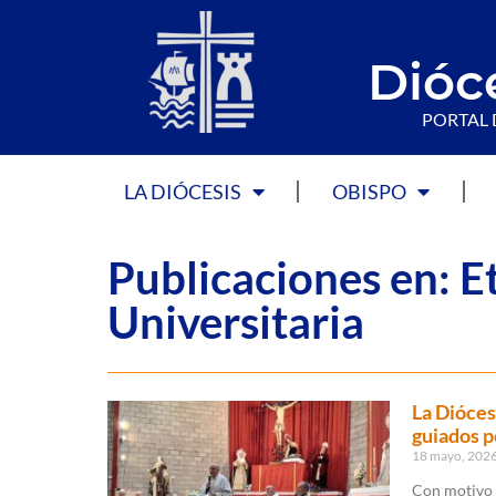
Dióc
PORTAL 
LA DIÓCESIS
OBISPO
Publicaciones en: Et
Universitaria
La Dióces
guiados po
18 mayo, 202
Con motivo d