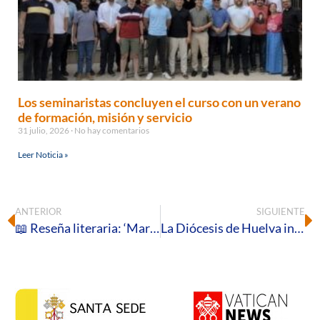
Los seminaristas concluyen el curso con un verano
de formación, misión y servicio
31 julio, 2026
No hay comentarios
Leer Noticia »
ANTERIOR
SIGUIENTE
📖 Reseña literaria: ‘María. Páginas Selectas’, de John Henry Newman
La Diócesis de Huelva inicia los preparativos para la celebración del Corpus Christi en la capital