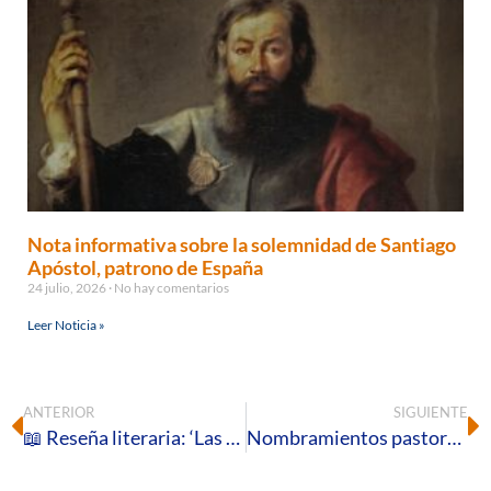
Nota informativa sobre la solemnidad de Santiago
Apóstol, patrono de España
24 julio, 2026
No hay comentarios
Leer Noticia »
ANTERIOR
SIGUIENTE
📖 Reseña literaria: ‘Las tres llamadas del Corazón de Jesús’, de Martin Pradère
Nombramientos pastorales para el curso 2026-2027