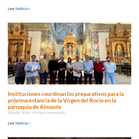
Leer Noticia »
Instituciones coordinan los preparativos para la
próxima estancia de la Virgen del Rocío en la
parroquia de Almonte
28 julio, 2026
No hay comentarios
Leer Noticia »