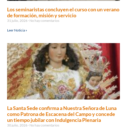
Los seminaristas concluyen el curso con un verano
de formación, misión y servicio
31 julio, 2026
No hay comentarios
Leer Noticia »
La Santa Sede confirma a Nuestra Señora de Luna
como Patrona de Escacena del Campo y concede
un tiempo jubilar con Indulgencia Plenaria
30 julio, 2026
No hay comentarios