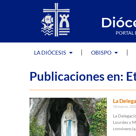
Dióc
PORTAL 
LA DIÓCESIS
OBISPO
Publicaciones en: E
La Delega
18 marzo, 20
La Delegaci
Lourdes y Me
convivencia