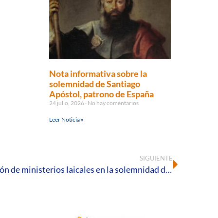
Nota informativa sobre la
solemnidad de Santiago
Apóstol, patrono de España
24 julio, 2026
No hay comentarios
Leer Noticia »
SIGUIENTE
La Catedral acoge la institución de ministerios laicales en la solemnidad de San José