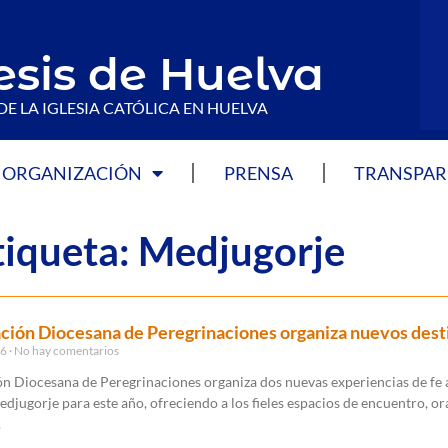
esis de Huelva
DE LA IGLESIA CATÓLICA EN HUELVA
ORGANIZACIÓN
PRENSA
TRANSPAR
tiqueta: Medjugorje
ción Diocesana de Peregrinaciones organiza nuevos dest
26
No hay comentarios
ón Diocesana de Peregrinaciones organiza dos nuevas experiencias de fe 
djugorje para este año, ofreciendo a los fieles espacios de encuentro, or
.