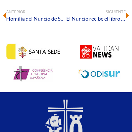
ANTERIOR
SIGUIENTE
Homilía del Nuncio de Su Santidad en España, Mons. Bernardito Cleopas Auza, en la Misa Pontifical de Pentecostés 2023
El Nuncio recibe el libro con el discurso de San Juan Pablo II