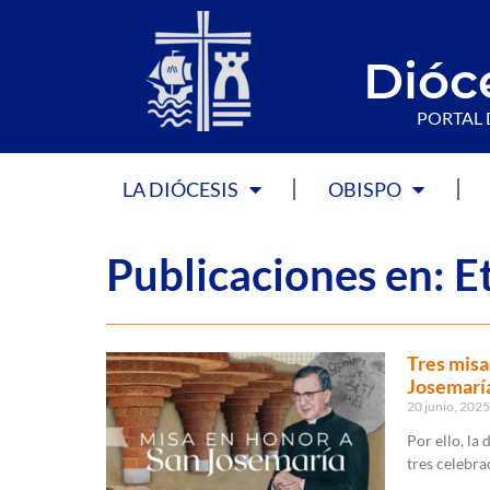
Dióc
PORTAL 
LA DIÓCESIS
OBISPO
Publicaciones en: E
Tres misa
Josemaría
20 junio, 202
Por ello, la 
tres celebra