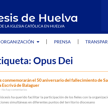
esis de Huelva
DE LA IGLESIA CATÓLICA EN HUELVA
ORGANIZACIÓN
PRENSA
TRANSPAR
tiqueta: Opus Dei
s conmemorarán el 50 aniversario del fallecimiento de S
 Escrivá de Balaguer
5
No hay comentarios
diócesis ha querido facilitar la participación de los fieles con la organizac
ciones simultáneas en diferentes puntos del territorio diocesano