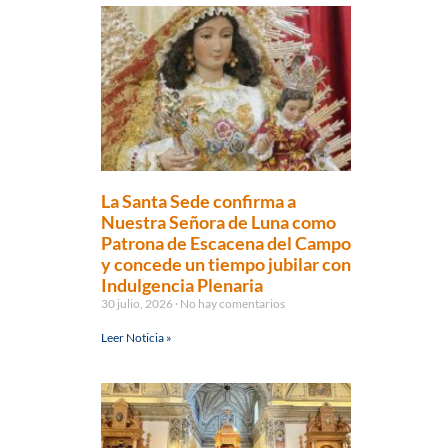
La Santa Sede confirma a
Nuestra Señora de Luna como
Patrona de Escacena del Campo
y concede un tiempo jubilar con
Indulgencia Plenaria
30 julio, 2026
No hay comentarios
Leer Noticia »