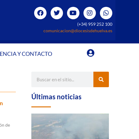
(+34) 959 252 100
comunicacion@diocesisdehuelva.es
ENCIA Y CONTACTO
Últimas noticias
an
ión de