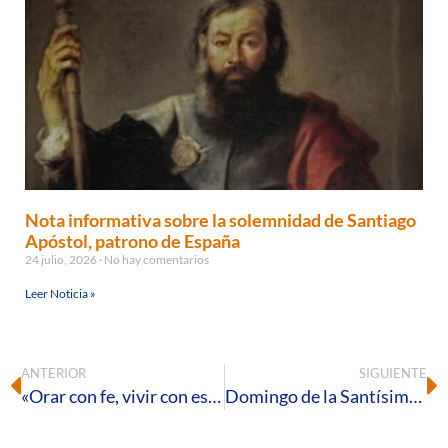
Nota informativa sobre la solemnidad de Santiago
Apóstol, patrono de España
24 julio, 2026
No hay comentarios
Leer Noticia »
ANTERIOR
SIGUIENTE
«Orar con fe, vivir con esperanza»
Domingo de la Santísima Trinidad