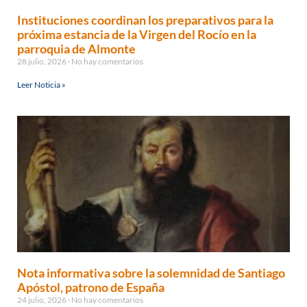
Instituciones coordinan los preparativos para la
próxima estancia de la Virgen del Rocío en la
parroquia de Almonte
28 julio, 2026
No hay comentarios
Leer Noticia »
Nota informativa sobre la solemnidad de Santiago
Apóstol, patrono de España
24 julio, 2026
No hay comentarios