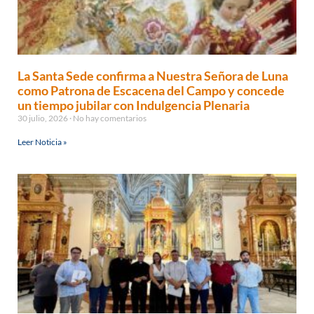
La Santa Sede confirma a Nuestra Señora de Luna
como Patrona de Escacena del Campo y concede
un tiempo jubilar con Indulgencia Plenaria
30 julio, 2026
No hay comentarios
Leer Noticia »