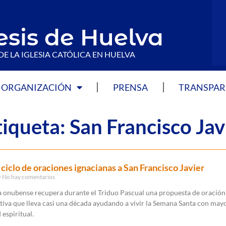
esis de Huelva
DE LA IGLESIA CATÓLICA EN HUELVA
ORGANIZACIÓN
PRENSA
TRANSPAR
tiqueta: San Francisco Jav
 ciclo de oraciones ignacianas a San Francisco Javier
No hay comentarios
a onubense recupera durante el Triduo Pascual una propuesta de oración
tiva que lleva casi una década ayudando a vivir la Semana Santa con may
espiritual.