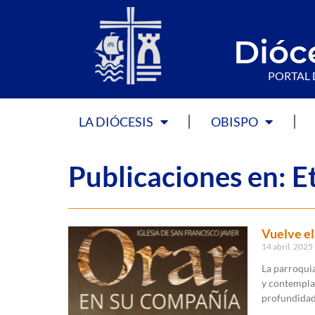
Dióc
PORTAL 
LA DIÓCESIS
OBISPO
Publicaciones en: E
Vuelve el
14 abril, 2025
La parroqui
y contempla
profundidad 