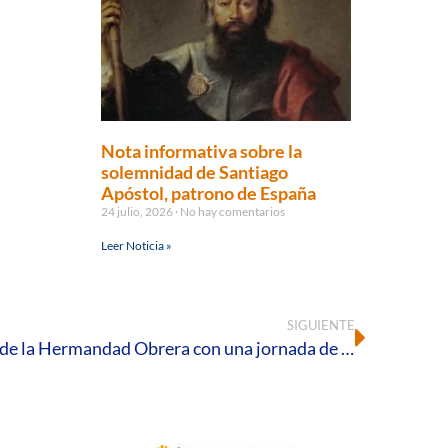
Nota informativa sobre la
solemnidad de Santiago
Apóstol, patrono de España
24 julio, 2026
No hay comentarios
Leer Noticia »
SIGUIENTE
HOAC Huelva celebra el Día de la Hermandad Obrera con una jornada de encuentro, fe y compromiso