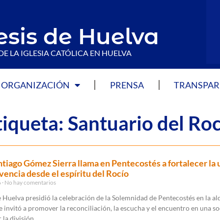
esis de Huelva
DE LA IGLESIA CATÓLICA EN HUELVA
ORGANIZACIÓN
PRENSA
TRANSPAR
tiqueta: Santuario del Ro
tiago Gómez Sierra llama en Pentecostés a fortalecer la 
ivencia desde el espíritu del Rocío
6
No hay comentarios
 Huelva presidió la celebración de la Solemnidad de Pentecostés en la al
 invitó a promover la reconciliación, la escucha y el encuentro en una s
la división.