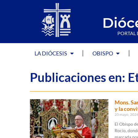
Dióc
PORTAL 
LA DIÓCESIS
OBISPO
Publicaciones en: E
Mons. San
y la conv
25 mayo, 202
El Obispo de
Rocío, donde
marcada por 