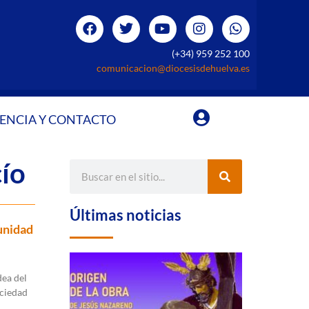
(+34) 959 252 100
comunicacion@diocesisdehuelva.es
ENCIA Y CONTACTO
cío
Últimas noticias
unidad
dea del
ociedad