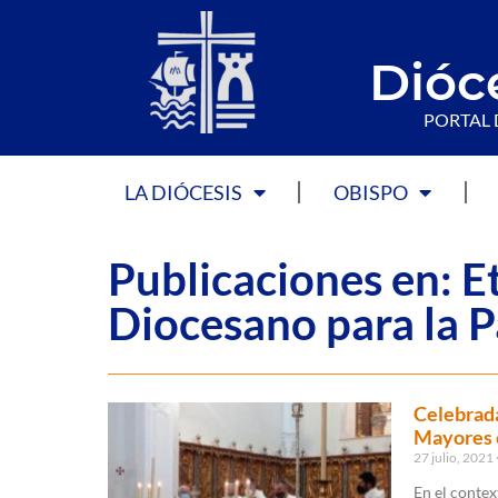
Dióc
PORTAL 
LA DIÓCESIS
OBISPO
Publicaciones en: E
Diocesano para la P
Celebrada
Mayores e
27 julio, 2021
En el contex