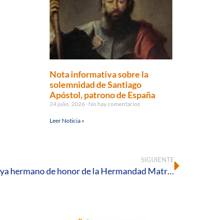
Nota informativa sobre la
solemnidad de Santiago
Apóstol, patrono de España
24 julio, 2026
No hay comentarios
Leer Noticia »
SIGUIENTE
El Cardenal Amigo Vallejo es ya hermano de honor de la Hermandad Matriz de Almonte