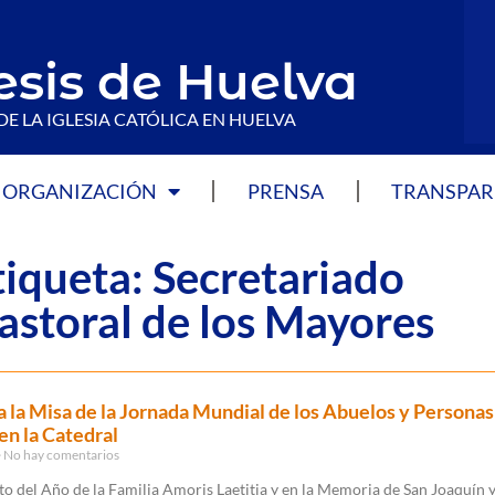
esis de Huelva
DE LA IGLESIA CATÓLICA EN HUELVA
ORGANIZACIÓN
PRENSA
TRANSPAR
tiqueta: Secretariado
astoral de los Mayores
 la Misa de la Jornada Mundial de los Abuelos y Personas
n la Catedral
No hay comentarios
to del Año de la Familia Amoris Laetitia y en la Memoria de San Joaquín 