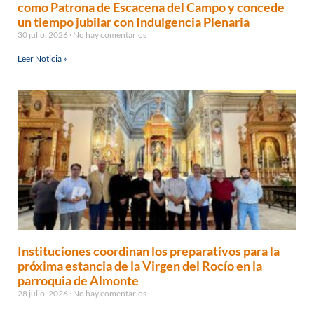
como Patrona de Escacena del Campo y concede
un tiempo jubilar con Indulgencia Plenaria
30 julio, 2026
No hay comentarios
Leer Noticia »
Instituciones coordinan los preparativos para la
próxima estancia de la Virgen del Rocío en la
parroquia de Almonte
28 julio, 2026
No hay comentarios