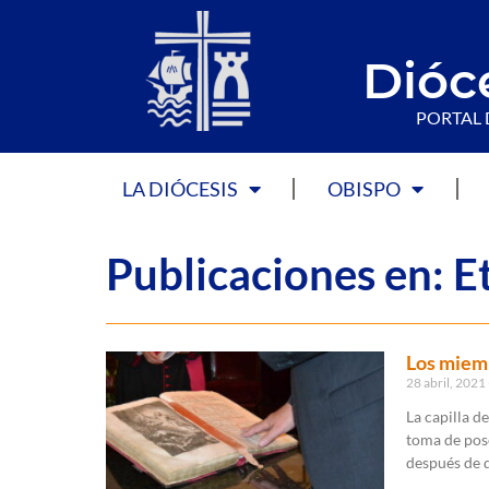
Dióc
PORTAL 
LA DIÓCESIS
OBISPO
Publicaciones en: E
Los miemb
28 abril, 2021
La capilla d
toma de pos
después de 