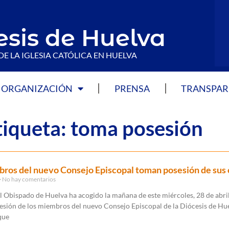
esis de Huelva
DE LA IGLESIA CATÓLICA EN HUELVA
ORGANIZACIÓN
PRENSA
TRANSPAR
tiqueta: toma posesión
ros del nuevo Consejo Episcopal toman posesión de sus 
No hay comentarios
el Obispado de Huelva ha acogido la mañana de este miércoles, 28 de abril
esión de los miembros del nuevo Consejo Episcopal de la Diócesis de Hue
que