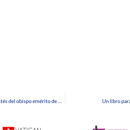
Recogidas en un libro las homilías de Pentecostés del obispo emérito de Huelva, José Vilaplana
Un libro par