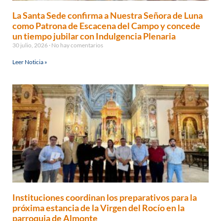
La Santa Sede confirma a Nuestra Señora de Luna
como Patrona de Escacena del Campo y concede
un tiempo jubilar con Indulgencia Plenaria
30 julio, 2026
No hay comentarios
Leer Noticia »
Instituciones coordinan los preparativos para la
próxima estancia de la Virgen del Rocío en la
parroquia de Almonte