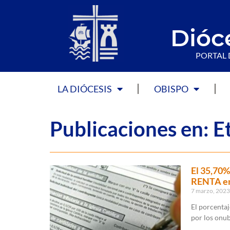
Dióc
PORTAL 
LA DIÓCESIS
OBISPO
Publicaciones en: E
El 35,70%
RENTA en 
7 marzo, 202
El porcentaj
por los onu