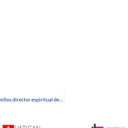
El Obispo nombra al presbítero Juan José Alamillos director espiritual del Seminario Diocesano