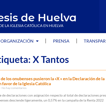
esis de Huelva
DE LA IGLESIA CATÓLICA EN HUELVA
ORGANIZACIÓN
PRENSA
TRANSPAR
tiqueta: X Tantos
 de los onubenses pusieron la «X » en la Declaración de la
favor de la Iglesia Católica
3
No hay comentarios
e de declaraciones con asignación respecto al total de declaraciones pre
benses desciende ligeramente, un 0,57% en la campaña de la Renta 2022