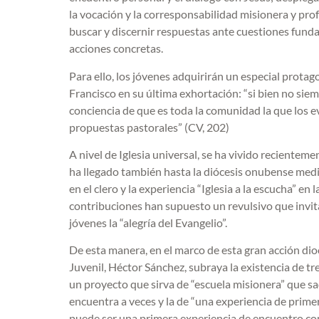
la vocación y la corresponsabilidad misionera y prof
buscar y discernir respuestas ante cuestiones funda
acciones concretas.
Para ello, los jóvenes adquirirán un especial protago
Francisco en su última exhortación: “si bien no siemp
conciencia de que es toda la comunidad la que los e
propuestas pastorales” (CV, 202)
A nivel de Iglesia universal, se ha vivido recienteme
ha llegado también hasta la diócesis onubense media
en el clero y la experiencia “Iglesia a la escucha” e
contribuciones han supuesto un revulsivo que invita 
jóvenes la “alegría del Evangelio”.
De esta manera, en el marco de esta gran acción dio
Juvenil, Héctor Sánchez, subraya la existencia de tre
un proyecto que sirva de “escuela misionera” que s
encuentra a veces y la de “una experiencia de primer
puede ser una primera experiencia de encuentro con 