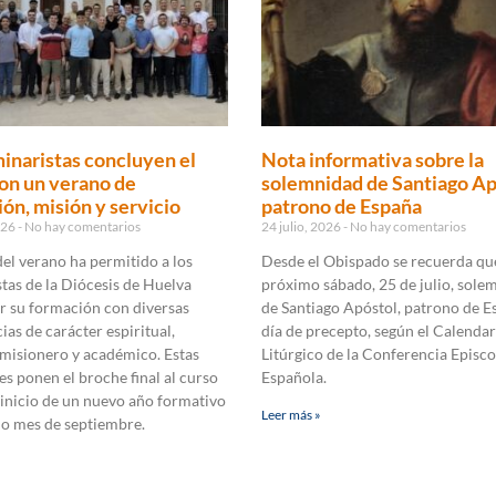
inaristas concluyen el
Nota informativa sobre la
on un verano de
solemnidad de Santiago Ap
ón, misión y servicio
patrono de España
2026
No hay comentarios
24 julio, 2026
No hay comentarios
 del verano ha permitido a los
Desde el Obispado se recuerda que
tas de la Diócesis de Huelva
próximo sábado, 25 de julio, sole
r su formación con diversas
de Santiago Apóstol, patrono de E
ias de carácter espiritual,
día de precepto, según el Calendar
 misionero y académico. Estas
Litúrgico de la Conferencia Episco
es ponen el broche final al curso
Española.
 inicio de un nuevo año formativo
Leer más »
mo mes de septiembre.