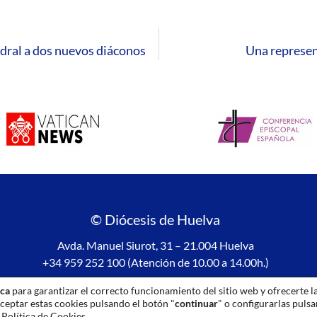
dral a dos nuevos diáconos
Una represen
© Diócesis de Huelva
Avda. Manuel Siurot, 31 – 21.004 Huelva
+34 959 252 100 (Atención de 10.00 a 14.00h.)
Aviso legal
|
Política de privacidad
|
Política de Cookies
ica
para garantizar el correcto funcionamiento del sitio web y ofrecerte l
ceptar estas cookies pulsando el botón "
continuar
" o configurarlas puls
a
Política de Cookies
.