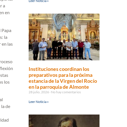
Leer Noticia »
r a
en en
el Papa
s: la
 en las
proceso
lexión
Instituciones coordinan los
preparativos para la próxima
estas
estancia de la Virgen del Rocío
os los
en la parroquia de Almonte
28 julio, 2026
No hay comentarios
al
Leer Noticia »
 la de
vidad