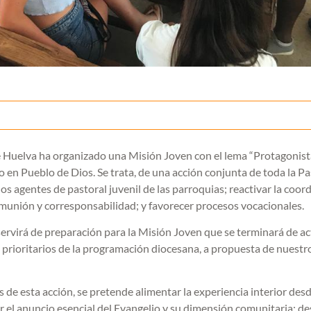
 de Huelva ha organizado una Misión Joven con el lema “Protagonis
o en Pueblo de Dios. Se trata, de una acción conjunta de toda la Pa
os agentes de pastoral juvenil de las parroquias; reactivar la coord
omunión y corresponsabilidad; y favorecer procesos vocacionales.
virá de preparación para la Misión Joven que se terminará de act
 prioritarios de la programación diocesana, a propuesta de nuestr
s de esta acción, se pretende alimentar la experiencia interior desd
ar el anuncio esencial del Evangelio y su dimensión comunitaria; d