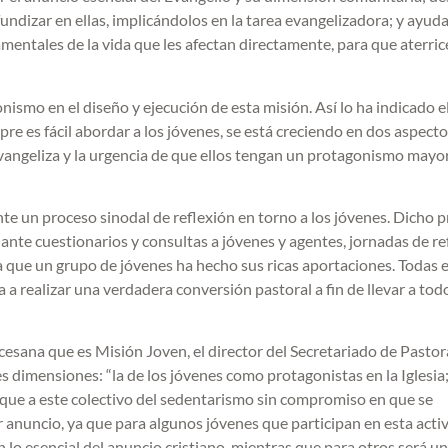
undizar en ellas, implicándolos en la tarea evangelizadora; y ayuda
mentales de la vida que les afectan directamente, para que aterric
nismo en el diseño y ejecución de esta misión. Así lo ha indicado 
re es fácil abordar a los jóvenes, se está creciendo en dos aspecto
vangeliza y la urgencia de que ellos tengan un protagonismo mayor
nte un proceso sinodal de reflexión en torno a los jóvenes. Dicho 
nte cuestionarios y consultas a jóvenes y agentes, jornadas de ref
n la que un grupo de jóvenes ha hecho sus ricas aportaciones. Todas 
a realizar una verdadera conversión pastoral a fin de llevar a tod
cesana que es Misión Joven, el director del Secretariado de Pastor
s dimensiones: “la de los jóvenes como protagonistas en la Iglesia;
aque a este colectivo del sedentarismo sin compromiso en que se
 anuncio, ya que para algunos jóvenes que participan en esta acti
lo esencial del anuncio cristiano, mientras que para otros será un