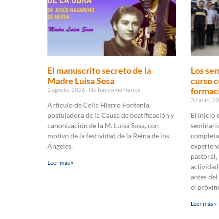
El manuscrito secreto de la
Los sem
Madre Luisa Sosa
curso c
formaci
2 agosto, 2026
No hay comentarios
31 julio, 
Artículo de Celia Hierro Fontenla,
postuladora de la Causa de beatificación y
El inicio
canonización de la M. Luisa Sosa, con
seminaris
motivo de la festividad de la Reina de los
completa
Ángeles.
experienc
pastoral,
Leer más »
actividad
antes del
el próxi
Leer más »