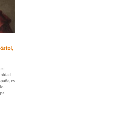
óstol,
 el
mnidad
spaña, es
io
pal