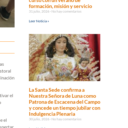
curso con un verano de
formación, misión y servicio
31 julio, 2026
No hay comentarios
Leer Noticia »
tas
storal
inación
La Santa Sede confirma a
ivar el
Nuestra Señora de Luna como
Patrona de Escacena del Campo
o
y concede un tiempo jubilar con
Indulgencia Plenaria
30 julio, 2026
No hay comentarios
e el
espertar