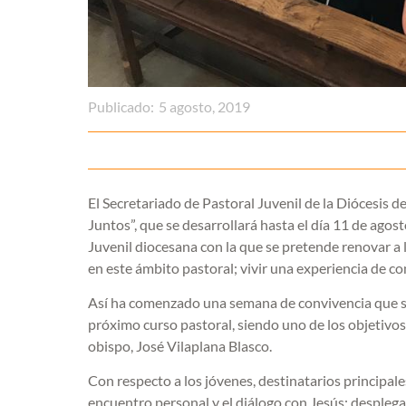
Publicado:
5 agosto, 2019
El Secretariado de Pastoral Juvenil de la Diócesis
Juntos”, que se desarrollará hasta el día 11 de agost
Juvenil diocesana con la que se pretende renovar a l
en este ámbito pastoral; vivir una experiencia de c
Así ha comenzado una semana de convivencia que ser
próximo curso pastoral, siendo uno de los objetivos
obispo, José Vilaplana Blasco.
Con respecto a los jóvenes, destinatarios principale
encuentro personal y el diálogo con Jesús; despleg