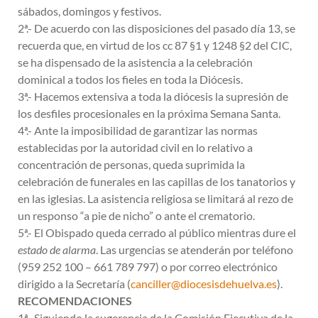
sábados, domingos y festivos.
2ª.- De acuerdo con las disposiciones del pasado día 13, se
recuerda que, en virtud de los cc 87 §1 y 1248 §2 del CIC,
se ha dispensado de la asistencia a la celebración
dominical a todos los fieles en toda la Diócesis.
3ª.- Hacemos extensiva a toda la diócesis la supresión de
los desfiles procesionales en la próxima Semana Santa.
4ª.- Ante la imposibilidad de garantizar las normas
establecidas por la autoridad civil en lo relativo a
concentración de personas, queda suprimida la
celebración de funerales en las capillas de los tanatorios y
en las iglesias. La asistencia religiosa se limitará al rezo de
un responso “a pie de nicho” o ante el crematorio.
5ª.- El Obispado queda cerrado al público mientras dure el
estado de alarma
. Las urgencias se atenderán por teléfono
(959 252 100 – 661 789 797) o por correo electrónico
dirigido a la Secretaría (
canciller@diocesisdehuelva.es
).
RECOMENDACIONES
1ª.- Siguiendo la sugerencia de la Comisión Ejecutiva de la