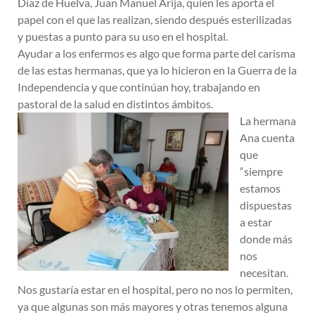
Díaz de Huelva, Juan Manuel Arija, quien les aporta el
papel con el que las realizan, siendo después esterilizadas
y puestas a punto para su uso en el hospital.
Ayudar a los enfermos es algo que forma parte del carisma
de las estas hermanas, que ya lo hicieron en la Guerra de la
Independencia y que continúan hoy, trabajando en
pastoral de la salud en distintos ámbitos.
La hermana
Ana cuenta
que
“siempre
estamos
dispuestas
a estar
donde más
nos
necesitan.
Nos gustaría estar en el hospital, pero no nos lo permiten,
ya que algunas son más mayores y otras tenemos alguna