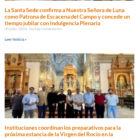
La Santa Sede confirma a Nuestra Señora de Luna
como Patrona de Escacena del Campo y concede un
tiempo jubilar con Indulgencia Plenaria
30 julio, 2026
No hay comentarios
Leer Noticia »
Instituciones coordinan los preparativos para la
próxima estancia de la Virgen del Rocío en la