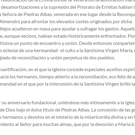
 desamortizaciones y la supresión del Priorato de Ermitas habían 
a Señora de Piedras Albas, venerada en ese lugar desde la Reconqu
l Almendro para afrontar los elevados costes originados por dicha
illejos acudieron en masa para ayudar a sufragar los gastos. Aquell
e, aunque vecinos, habían estado históricamente enfrentados. Po
antísima un punto de encuentro y unión. Desde entonces comparte
o eclesial de una hermandad- el culto a la Santísima Virgen María,
giado de reconciliación y unión perpetua de dos pueblos.
santificación, en el que la Iglesia concede especiales auxilios espiri
acia los hermanos, tiempo abierto a la reconciliación, eco feliz de 
andad en el que por la intercesión de la Santísima Virgen brilló la
u aniversario fundacional, uniéndose más íntimamente a la Iglesi
e Dios bajo el dulce título de Piedras Albas. La concesión de las g
s hermanos y devotos en el misterio de la misericordia divina y en 
miento al Señor para muchas almas, que por la devoción a María i