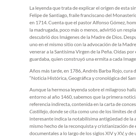
La leyenda que trata de explicar el origen de esta si
Felipe de Santiago, fraile franciscano del Monasteri
en 1714. Cuenta que el pastor Alfonso Gómez, hombre
la madrugada, poco más o menos, advirtió un resplan
descubrió dos Imágenes de la Madre de Dios. Después
uno en el mismo sitio con la advocación de la Madre
venerar a la Santísima Virgen de la Peña. Oídas por 
guardaba, quien construyó una ermita a cada Image
Años más tarde, en 1786, Andrés Barba Rojo, cura de
“Noticia Histórica, Geográfica y cronológica del Sant
Aunque la hermosa leyenda sobre el milagroso hallaz
entorno al año 1460, sabemos que la primera noticia
referencia indirecta, contenida en la carta de conc
Castillejo
, donde se cita como uno de los límites de 
interesante indica la notabilísima antigüedad de la
mismo hecho de la reconquista y cristianización de
documentales a lo largo de los siglos XIV y XV, y de 