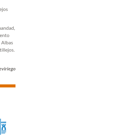
ejos
rmandad,
mento
s Albas
illejos.
eviriego