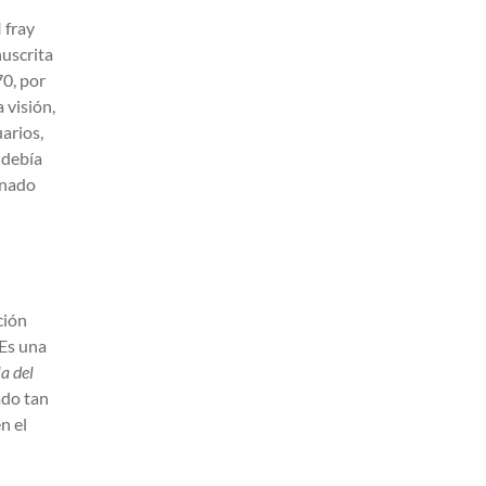
 fray
nuscrita
70, por
 visión,
arios,
 debía
anado
ción
 Es una
a del
ado tan
n el