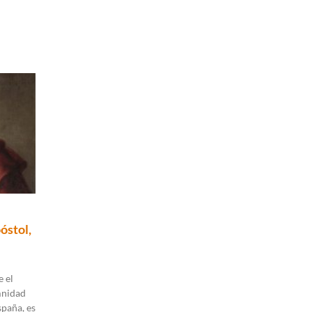
óstol,
 el
mnidad
spaña, es