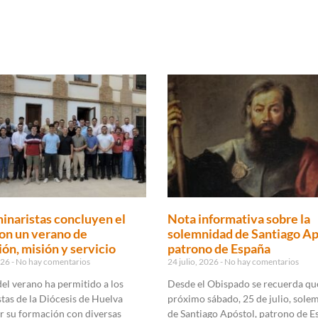
inaristas concluyen el
Nota informativa sobre la
on un verano de
solemnidad de Santiago Ap
ón, misión y servicio
patrono de España
2026
No hay comentarios
24 julio, 2026
No hay comentarios
 del verano ha permitido a los
Desde el Obispado se recuerda que
tas de la Diócesis de Huelva
próximo sábado, 25 de julio, sole
r su formación con diversas
de Santiago Apóstol, patrono de E