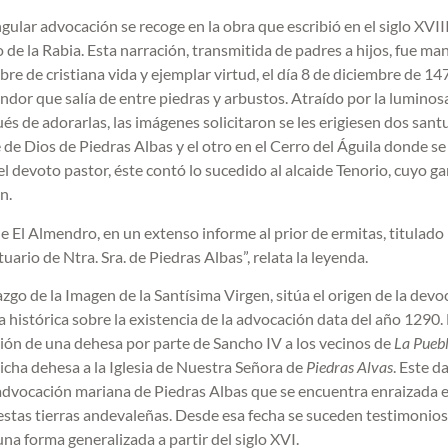
ngular advocación se recoge en la obra que escribió en el siglo XVIII
o de la Rabia. Esta narración, transmitida de padres a hijos, fue ma
 de cristiana vida y ejemplar virtud, el día 8 de diciembre de 14
dor que salía de entre piedras y arbustos. Atraído por la luminosa
 de adorarlas, las imágenes solicitaron se les erigiesen dos santu
 de Dios de Piedras Albas y el otro en el Cerro del Águila donde se
el devoto pastor, éste contó lo sucedido al alcaide Tenorio, cuyo g
n.
 El Almendro, en un extenso informe al prior de ermitas, titulado
uario de Ntra. Sra. de Piedras Albas”, relata la leyenda.
go de la Imagen de la Santísima Virgen, sitúa el origen de la devo
 histórica sobre la existencia de la advocación data del año 1290.
esión de una dehesa por parte de Sancho IV a los vecinos de
La Puebl
dicha dehesa a la Iglesia de Nuestra Señora de
Piedras Alvas
. Este d
 advocación mariana de Piedras Albas que se encuentra enraizada e
 estas tierras andevaleñas. Desde esa fecha se suceden testimonios
una forma generalizada a partir del siglo XVI.