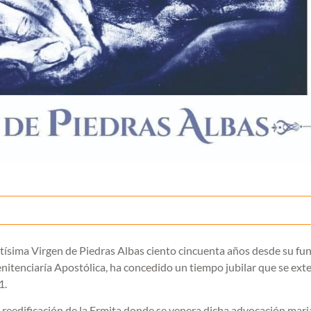
ntísima Virgen de Piedras Albas ciento cincuenta años desde su fu
Penitenciaría Apostólica, ha concedido un tiempo jubilar que se ex
1.
de reedificación de la Ermita donde se venera dicha advocación mari