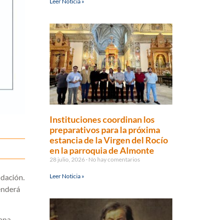
Leer Noticia »
Instituciones coordinan los
preparativos para la próxima
estancia de la Virgen del Rocío
en la parroquia de Almonte
28 julio, 2026
No hay comentarios
ndación.
Leer Noticia »
tenderá
ana,