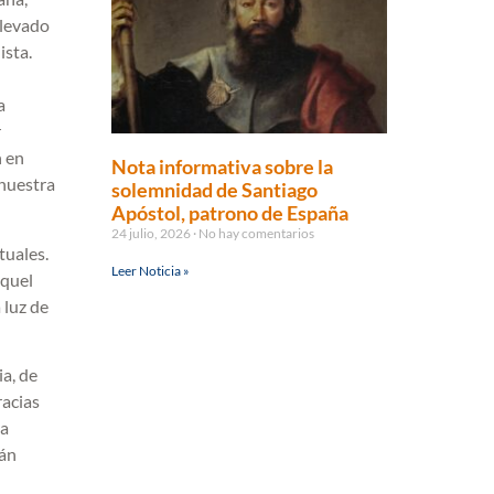
llevado
ista.
a
r
n en
Nota informativa sobre la
 nuestra
solemnidad de Santiago
Apóstol, patrono de España
24 julio, 2026
No hay comentarios
tuales.
Leer Noticia »
aquel
 luz de
a, de
racias
la
rán