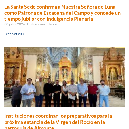
La Santa Sede confirma a Nuestra Señora de Luna
como Patrona de Escacena del Campo y concede un
tiempo jubilar con Indulgencia Plenaria
30 julio, 2026
No hay comentarios
Leer Noticia »
Instituciones coordinan los preparativos para la
próxima estancia de la Virgen del Rocío en la
parroquia de Almonte