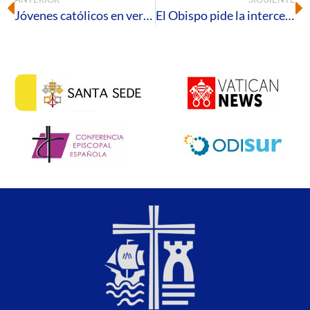
Jóvenes católicos en verano: de la oración a la misión
El Obispo pide la intercesión de la Virgen ante la pandemia del Covid y la espiritual del «olvido de Dios» en la celebración del voto almonteño del Rocío Chico