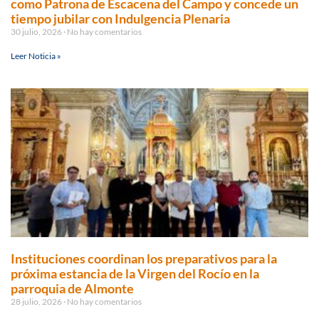
como Patrona de Escacena del Campo y concede un
tiempo jubilar con Indulgencia Plenaria
30 julio, 2026
No hay comentarios
Leer Noticia »
Instituciones coordinan los preparativos para la
próxima estancia de la Virgen del Rocío en la
parroquia de Almonte
28 julio, 2026
No hay comentarios